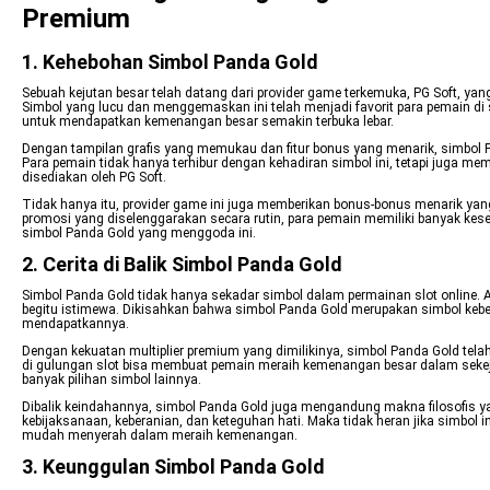
Premium
1. Kehebohan Simbol Panda Gold
Sebuah kejutan besar telah datang dari provider game terkemuka, PG Soft, ya
Simbol yang lucu dan menggemaskan ini telah menjadi favorit para pemain di
untuk mendapatkan kemenangan besar semakin terbuka lebar.
Dengan tampilan grafis yang memukau dan fitur bonus yang menarik, simbol P
Para pemain tidak hanya terhibur dengan kehadiran simbol ini, tetapi juga 
disediakan oleh PG Soft.
Tidak hanya itu, provider game ini juga memberikan bonus-bonus menarik yang
promosi yang diselenggarakan secara rutin, para pemain memiliki banyak 
simbol Panda Gold yang menggoda ini.
2. Cerita di Balik Simbol Panda Gold
Simbol Panda Gold tidak hanya sekadar simbol dalam permainan slot online. A
begitu istimewa. Dikisahkan bahwa simbol Panda Gold merupakan simbol keb
mendapatkannya.
Dengan kekuatan multiplier premium yang dimilikinya, simbol Panda Gold tela
di gulungan slot bisa membuat pemain meraih kemenangan besar dalam sekejap 
banyak pilihan simbol lainnya.
Dibalik keindahannya, simbol Panda Gold juga mengandung makna filosofis 
kebijaksanaan, keberanian, dan keteguhan hati. Maka tidak heran jika simbol i
mudah menyerah dalam meraih kemenangan.
3. Keunggulan Simbol Panda Gold