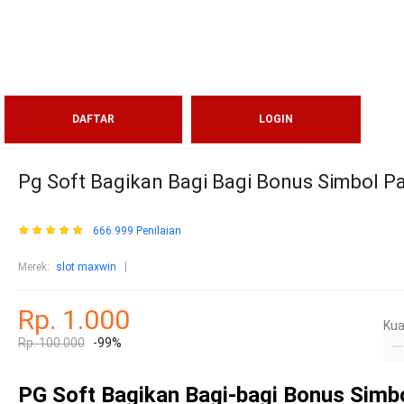
DAFTAR
LOGIN
Pg Soft Bagikan Bagi Bagi Bonus Simbol P
666.999 Penilaian
Merek:
slot maxwin
Rp. 1.000
Kua
Rp. 100.000
-99%
PG Soft Bagikan Bagi-bagi Bonus Simbo